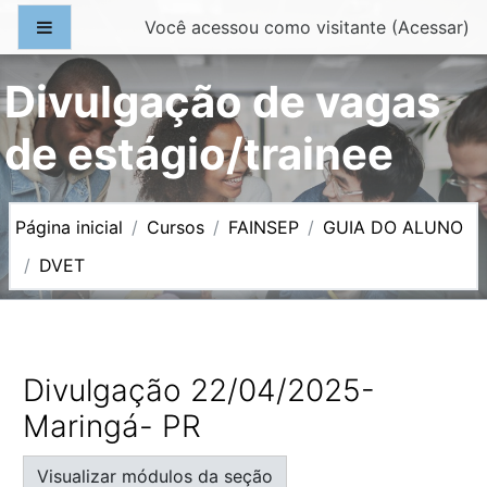
Ir para o conteúdo principal
Painel lateral
Você acessou como visitante (
Acessar
)
Divulgação de vagas
de estágio/trainee
Página inicial
Cursos
FAINSEP
GUIA DO ALUNO
DVET
Programação
Divulgação 22/04/2025-
Maringá- PR
Visualizar módulos da seção